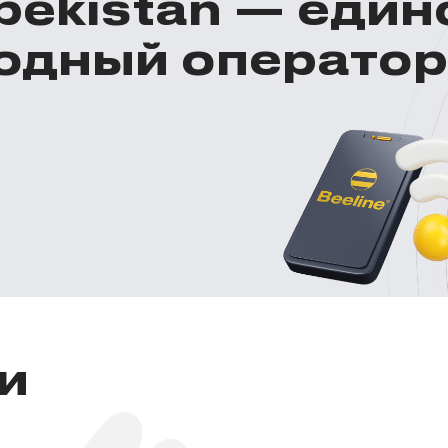
zbekistan — еди
одный оператор
и