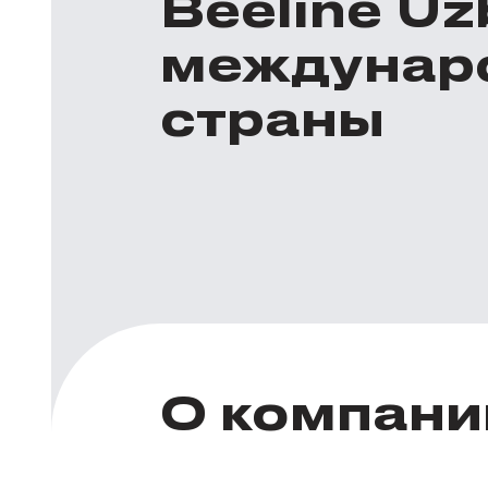
Beeline U
междунар
страны
О компани