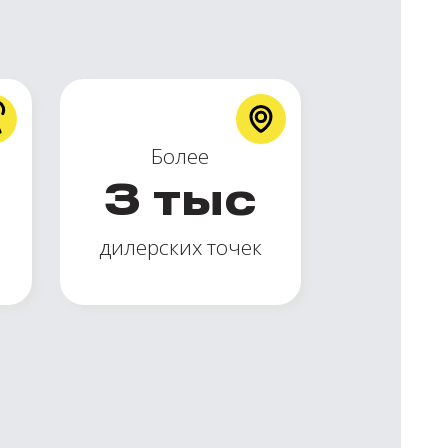
Более
3
тыс
дилерских точек